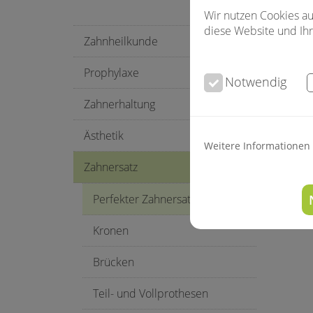
Wir nutzen Cookies au
diese Website und Ihr
Zahnheilkunde
Prophylaxe
Notwendig
Zahnerhaltung
Ästhetik
Weitere Informationen
Zahnersatz
Perfekter Zahnersatz
Kronen
Brücken
Teil- und Vollprothesen