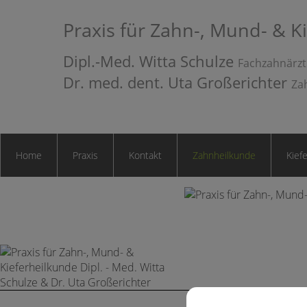
Praxis für Zahn-, Mund- & K
Dipl.-Med. Witta Schulze
Fachzahnärzt
Dr. med. dent. Uta Großerichter
Za
Home
Praxis
Kontakt
Zahnheilkunde
Kief