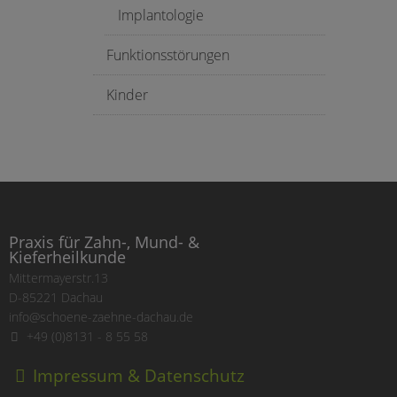
Implantologie
Funktionsstörungen
Kinder
Praxis für Zahn-, Mund- &
Kieferheilkunde
Mittermayerstr.13
D-85221 Dachau
info@schoene-zaehne-dachau.de
+49 (0)8131 - 8 55 58
Impressum & Datenschutz