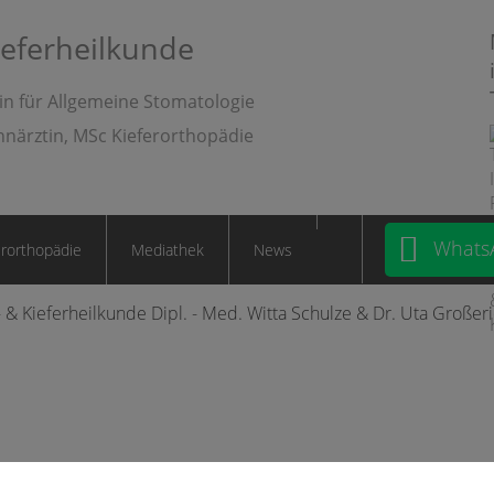
ieferheilkunde
in für Allgemeine Stomatologie
hnärztin, MSc Kieferorthopädie
Whats
erorthopädie
Mediathek
News