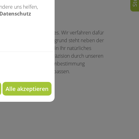
ndere uns helfen,
 Datenschutz
 verträglichen Zahnersatzes. Wir verfahren dafür
erkstoffe ein. Im Vordergrund steht neben der
 neuen Zähne harmonisch in Ihr natürliches
t größter technischer Präzision durch unseren
h erfolgt die Farb- und Formbestimmung
e auch wirklich zu Ihnen passen.
 55 58
.
Alle akzeptieren