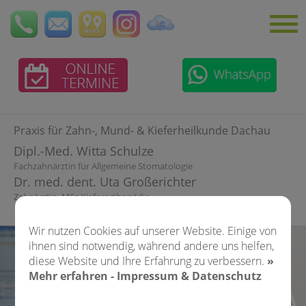
Praxis für Zahn-, Mund- &
Kieferheilkunde Dachau
Dipl.-Med. Witta Schulze
Fachzahnärztin für Allgemeine Stomatologie
Dr. med. dent. Uta Großerichter
Zahnärztin, MSc Kieferorthopädie
Wir nutzen Cookies auf unserer Website. Einige von
ihnen sind notwendig, während andere uns helfen,
diese Website und Ihre Erfahrung zu verbessern.
»
Mehr erfahren - Impressum & Datenschutz