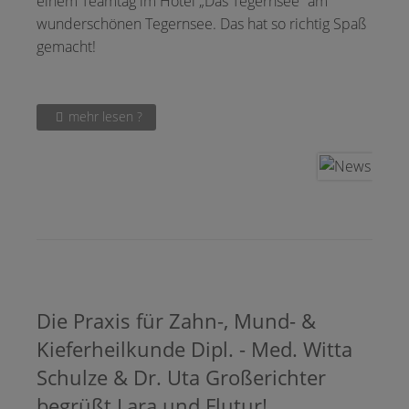
einem Teamtag im Hotel „Das Tegernsee“ am
wunderschönen Tegernsee. Das hat so richtig Spaß
gemacht!
mehr lesen ?
Die Praxis für Zahn-, Mund- &
Kieferheilkunde Dipl. - Med. Witta
Schulze & Dr. Uta Großerichter
begrüßt Lara und Flutur!