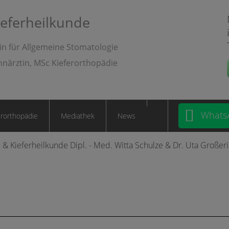
ieferheilkunde
in für Allgemeine Stomatologie
hnärztin, MSc Kieferorthopädie
Whats
erorthopädie
Mediathek
News